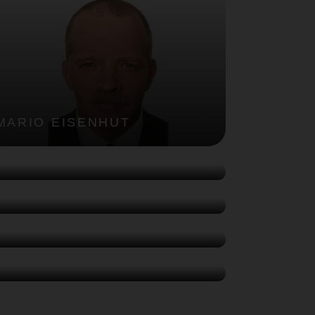
MARIO EISENHUT
DR. ERSEL ZAFER ORAL
ÜRKLİM DANIŞMANI
TEKİN BALIK
ORUSAN PORT LİMAN YATIRIM VE TEKNİK İŞLER
GRUP MÜDÜRÜ
TÜRKLİM LİMAN AKADEMİSİ
WEBİNAR