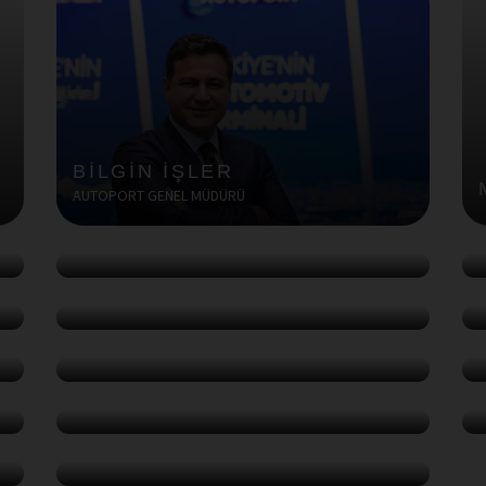
BİLGİN İŞLER
AUTOPORT GENEL MÜDÜRÜ
AV. EVRİM UYGUR YAMANER
GLED PARTNERS HUKUK OFİSİ, YÖNETİCİ ORTAK
T
MUHAMMET KAHVECİ
TOROS GEMİ ACENTELİĞİ / DENİZ ULAŞTIRMA ve
B
İŞLETME MÜHENDİSİ
TÜRKLİM FAALİYET RAPORU
ÇALIŞMA GRUBU
TOPLANTILARI
KÜNYE