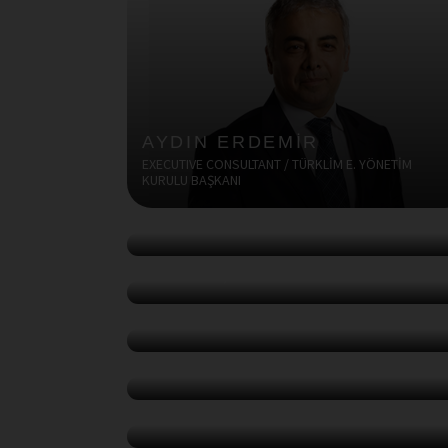
AYDIN ERDEMİR
EXECUTIVE CONSULTANT / TÜRKLİM E. YÖNETİM
KURULU BAŞKANI
DOÇ. DR. SEDAT BAŞTUĞ
BANDIRMA ONYEDİ EYLÜL ÜNİVERSİTESİ DENİZCİLİK
FAKÜLTESİ ÖĞRETİM ÜYESİ
CAPT. ÖZGÜR SERT
BAĞIMSIZ DANIŞMAN(MARİTİME & PORT
MANAGEMENT)
TÜRKLİM 29. GENEL KURUL
TOPLANTISI
TOPLANTILAR
ZİYARETLER